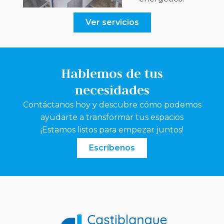
Ver servicios
Hablemos de tus
necesidades
Contáctanos hoy y descubre cómo podemos
ayudarte a transformar tus espacios
¡Estamos listos para empezar juntos!
Escríbenos