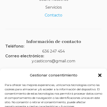
Servicios
Contacto
Información de contacto
Teléfono:
636 247 454
Correo electrónico:
y.casticons@gmail.com
Gestionar consentimiento
Legal
Para ofrecer las mejores experiencias, utilizamos tecnologías como las
cookies para almacenar y/o acceder a la información del dispositivo. El
Aviso legal
consentimiento de estas tecnologías nos permitirá procesar datos como
el comportamiento de navegación o las identificaciones únicas en este
Política de privacidad
sitio. No consentir o retirar el consentimiento, puede afectar
negativamente a ciertas características y funciones.